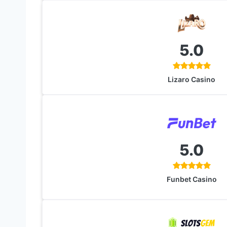
5.0
Lizaro Casino
5.0
Funbet Casino