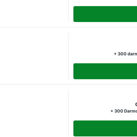
+ 300 dar
+ 300 Darm