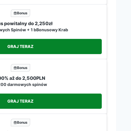
Bonus
s powitalny do 2,250zł
wych Spinów + 1 bBonusowy Krab
GRAJ TERAZ
Bonus
00% až do 2,500PLN
200 darmowych spinów
GRAJ TERAZ
Bonus