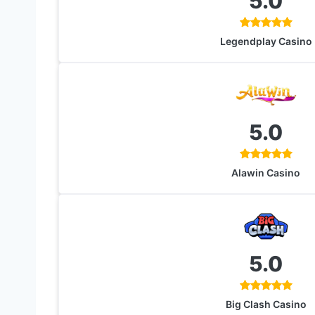
5.0
Legendplay Casino
5.0
Alawin Casino
5.0
Big Clash Casino