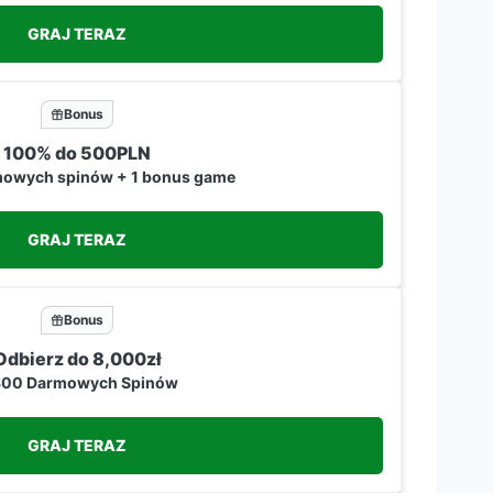
GRAJ TERAZ
Bonus
100% do 500PLN
mowych spinów + 1 bonus game
GRAJ TERAZ
Bonus
Odbierz do 8,000zł
300 Darmowych Spinów
GRAJ TERAZ