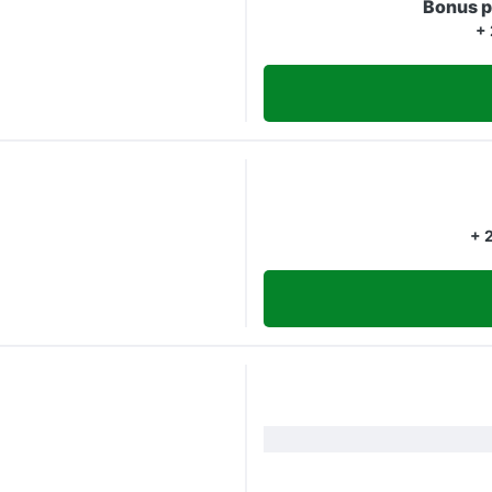
Bonus p
+
+ 