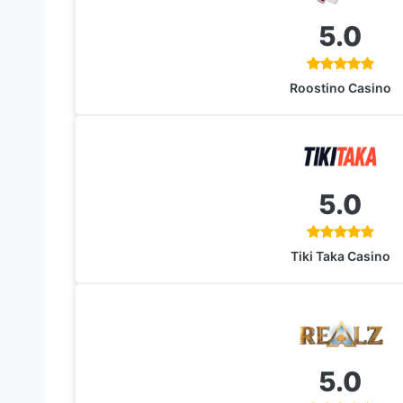
5.0
Roostino Casino
5.0
Tiki Taka Casino
5.0