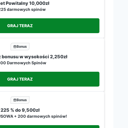
et Powitalny 10,000zł
225 darmowych spinów
GRAJ TERAZ
Bonus
z bonusu w wysokości 2,250zł
200 Darmowych Spinów
GRAJ TERAZ
Bonus
225 % do 9,500zł
USOWA + 200 darmowych spinów!