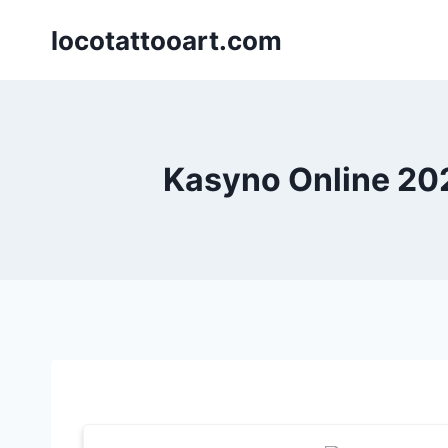
Przejdź
locotattooart.com
do
treści
Kasyno Online 202