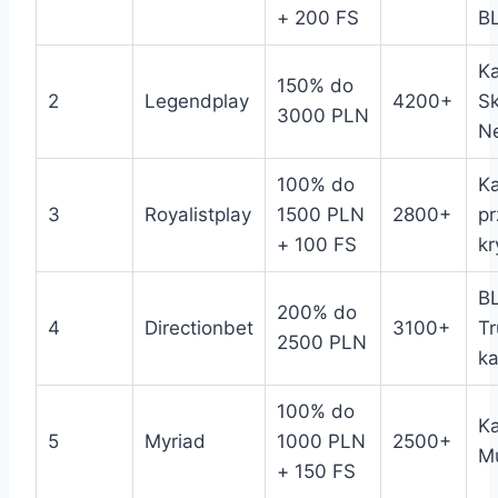
+ 200 FS
BL
Ka
150% do
2
Legendplay
4200+
Sk
3000 PLN
Ne
100% do
Ka
3
Royalistplay
1500 PLN
2800+
pr
+ 100 FS
kr
BL
200% do
4
Directionbet
3100+
Tr
2500 PLN
ka
100% do
Ka
5
Myriad
1000 PLN
2500+
M
+ 150 FS