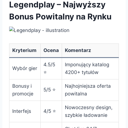
Legendplay – Najwyższy
Bonus Powitalny na Rynku
Kryterium
Ocena
Komentarz
4.5/5
Imponujący katalog
Wybór gier
⭐
4200+ tytułów
Bonusy i
Najhojniejsza oferta
5/5 ⭐
promocje
powitalna
Nowoczesny design,
Interfejs
4/5 ⭐
szybkie ładowanie