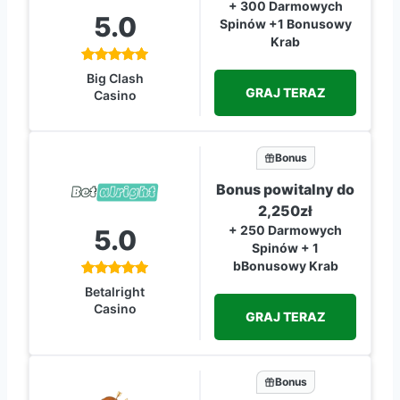
+ 300 Darmowych
5.0
Spinów +1 Bonusowy
Krab
Big Clash
GRAJ TERAZ
Casino
Bonus
Bonus powitalny do
2,250zł
+ 250 Darmowych
5.0
Spinów + 1
bBonusowy Krab
Betalright
Casino
GRAJ TERAZ
Bonus