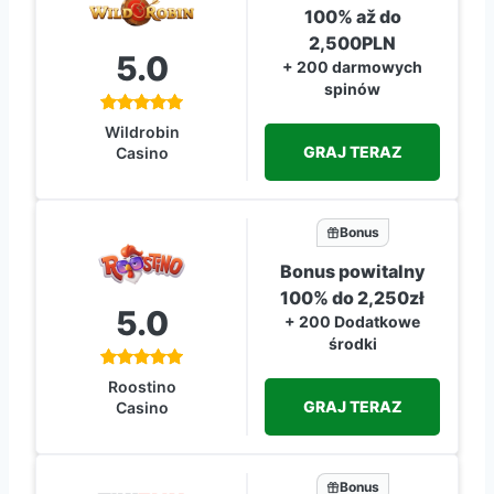
100% až do
2,500PLN
5.0
+ 200 darmowych
spinów
Wildrobin
GRAJ TERAZ
Casino
Bonus
Bonus powitalny
100% do 2,250zł
5.0
+ 200 Dodatkowe
środki
Roostino
GRAJ TERAZ
Casino
Bonus